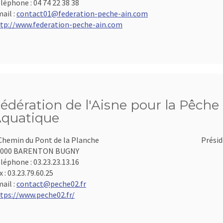
léphone :
04 74 22 38 38
ail :
contact01@federation-peche-ain.com
tp://www.federation-peche-ain.com
édération de l'Aisne pour la Pêche 
quatique
Chemin du Pont de la Planche
Présid
2000 BARENTON BUGNY
léphone :
03.23.23.13.16
x :
03.23.79.60.25
ail :
contact@peche02.fr
tps://www.peche02.fr/