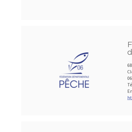
F
d
68
Cl
06
Té
Em
ht