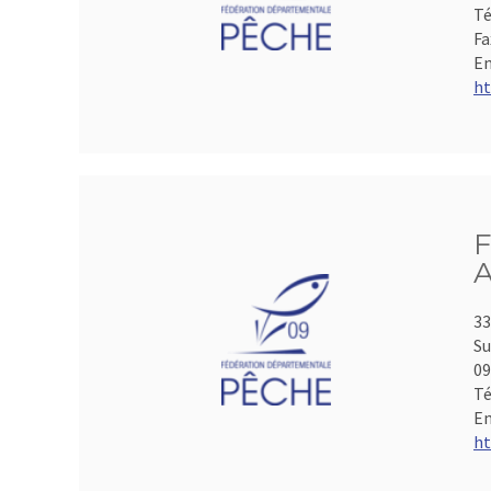
Té
Fa
Em
ht
F
A
33
Su
0
Té
Em
ht