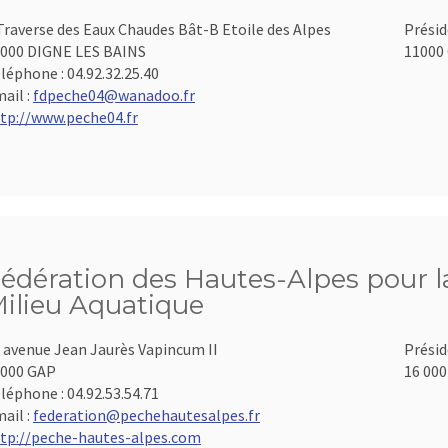
Traverse des Eaux Chaudes Bât-B Etoile des Alpes
Présid
000 DIGNE LES BAINS
11000 
léphone :
04.92.32.25.40
ail :
fdpeche04@wanadoo.fr
tp://www.peche04.fr
édération des Hautes-Alpes pour la
ilieu Aquatique
 avenue Jean Jaurès Vapincum II
Présid
000 GAP
16 000
léphone :
04.92.53.54.71
ail :
federation@pechehautesalpes.fr
tp://peche-hautes-alpes.com