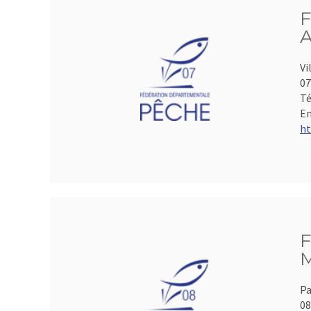
F
A
Vi
07
Té
Em
ht
F
M
Pa
0