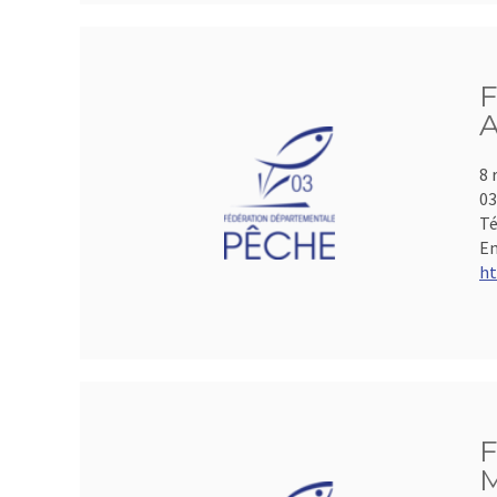
F
A
8 
0
Té
Em
ht
F
M