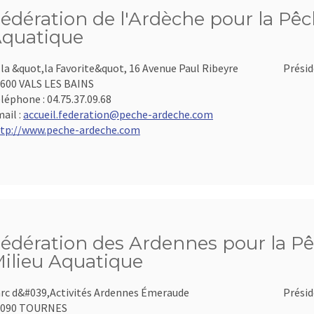
édération de l'Ardèche pour la Pêch
quatique
lla &quot,la Favorite&quot, 16 Avenue Paul Ribeyre
Présid
600 VALS LES BAINS
léphone :
04.75.37.09.68
ail :
accueil.federation@peche-ardeche.com
tp://www.peche-ardeche.com
édération des Ardennes pour la Pê
ilieu Aquatique
rc d&#039,Activités Ardennes Émeraude
Présid
8090 TOURNES