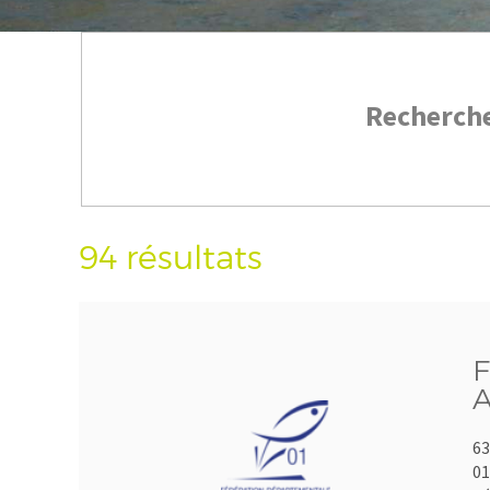
Recherch
94 résultats
F
A
63
01