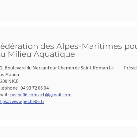
édération des Alpes-Maritimes pour
u Milieu Aquatique
2, Boulevard du Mercantour Chemin de Saint Roman Le
Présid
os Manda
200 NICE
léphone :
04 93 72 06 04
ail :
peche06.contact@gmail.com
tps://www.peche06.fr