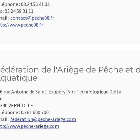
léphone :
03.24.56.41.32
x :
03.24.59.31.11
ail :
contact@peche08.fr
tp://www.peche08.fr
édération de l'Ariège de Pêche et 
quatique
6 rue Antoine de Saint-Exupéry Parc Technologique Delta
d
9340 VERNIOLLE
léphone :
05 61 600 700
ail :
federation@peche-ariege.com
tp://www.peche-ariege.com