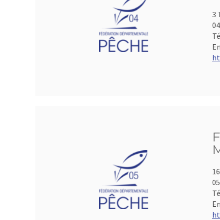
3 
04
Té
Em
ht
F
M
16
05
Té
Em
ht