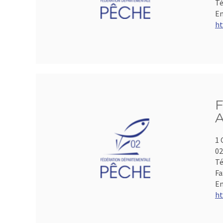
Té
Em
ht
F
A
1 
0
Té
Fa
Em
ht