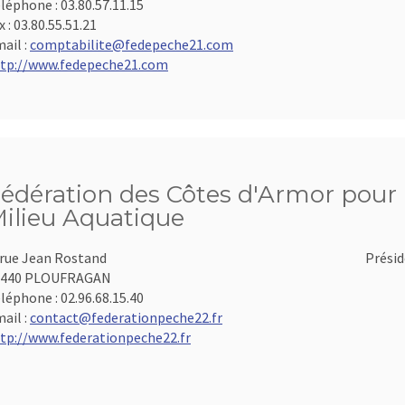
léphone :
03.80.57.11.15
x :
03.80.55.51.21
ail :
comptabilite@fedepeche21.com
tp://www.fedepeche21.com
édération des Côtes d'Armor pour l
ilieu Aquatique
 rue Jean Rostand
Présid
2440 PLOUFRAGAN
léphone :
02.96.68.15.40
ail :
contact@federationpeche22.fr
tp://www.federationpeche22.fr