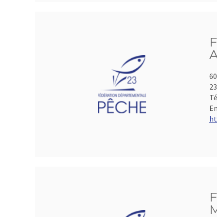
F
A
60
2
Té
Em
ht
F
M