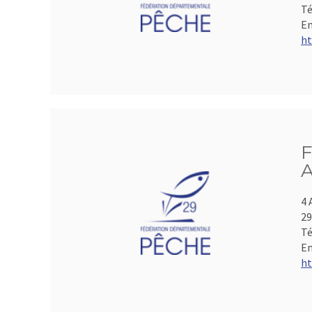
Té
Em
ht
F
A
4 
2
Té
Em
ht