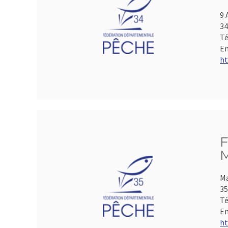
9 
3
Té
Em
ht
F
M
Ma
35
Té
Em
ht