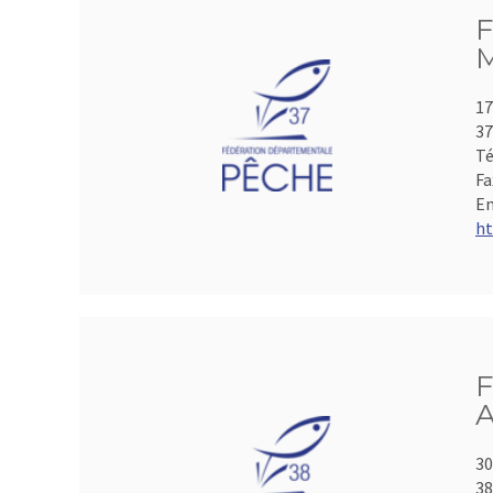
F
M
17
3
Té
Fa
Em
ht
F
A
30
3