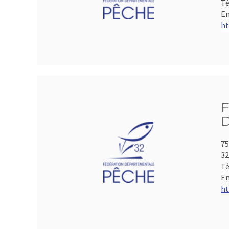
Té
Em
ht
75
3
Té
Em
ht