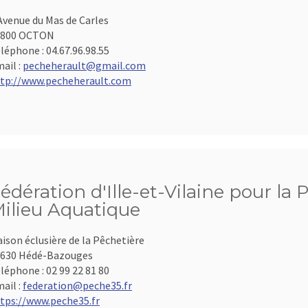
Avenue du Mas de Carles
4800 OCTON
léphone :
04.67.96.98.55
ail :
pecheherault@gmail.com
tp://www.pecheherault.com
édération d'Ille-et-Vilaine pour la 
ilieu Aquatique
ison éclusière de la Pêchetière
630 Hédé-Bazouges
léphone :
02 99 22 81 80
ail :
federation@peche35.fr
tps://www.peche35.fr