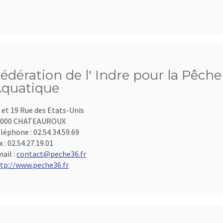
édération de l' Indre pour la Pêche
quatique
 et 19 Rue des Etats-Unis
6000 CHATEAUROUX
léphone :
02.54.34.59.69
x :
02.54.27.19.01
ail :
contact@peche36.fr
tp://www.peche36.fr