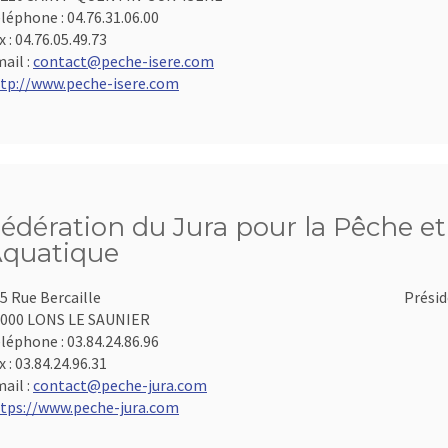
léphone :
04.76.31.06.00
x :
04.76.05.49.73
ail :
contact@peche-isere.com
tp://www.peche-isere.com
édération du Jura pour la Pêche et 
quatique
5 Rue Bercaille
Présid
000 LONS LE SAUNIER
léphone :
03.84.24.86.96
x :
03.84.24.96.31
ail :
contact@peche-jura.com
tps://www.peche-jura.com