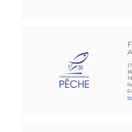
F
A
17
3
Té
Fa
Em
ht