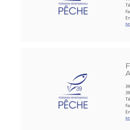
Té
Fa
Em
ht
F
A
39
39
Té
Fa
Em
ht