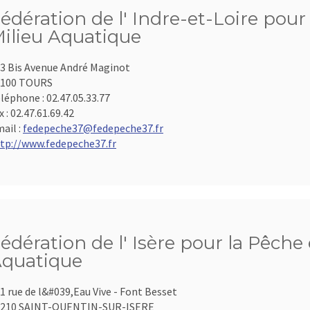
édération de l' Indre-et-Loire pour
ilieu Aquatique
3 Bis Avenue André Maginot
7100 TOURS
léphone :
02.47.05.33.77
x :
02.47.61.69.42
ail :
fedepeche37@fedepeche37.fr
tp://www.fedepeche37.fr
édération de l' Isère pour la Pêche 
quatique
1 rue de l&#039,Eau Vive - Font Besset
8210 SAINT-QUENTIN-SUR-ISERE