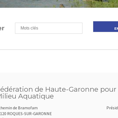
er
édération de Haute-Garonne pour l
ilieu Aquatique
chemin de Bramofam
Présid
1120 ROQUES-SUR-GARONNE