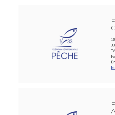
F
G
10
33
Té
Fa
Em
ht
F
A