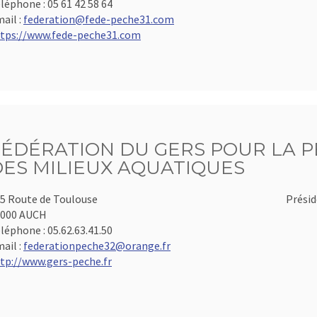
léphone :
05 61 42 58 64
ail :
federation@fede-peche31.com
tps://www.fede-peche31.com
FÉDÉRATION DU GERS POUR LA P
DES MILIEUX AQUATIQUES
5 Route de Toulouse
Présid
2000 AUCH
léphone :
05.62.63.41.50
ail :
federationpeche32@orange.fr
tp://www.gers-peche.fr