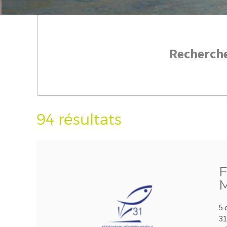
Recherch
94 résultats
F
M
5 
3