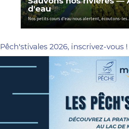
 à
Sauvons nos rivières — 
d'eau
Nos petits cours d'eau nous alertent, écoutons-les..
Pêch'stivales 2026, inscrivez-vous !