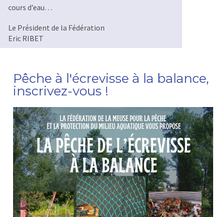
NTERDICTION DE CONSOMMAT
cours d’eau…
CREVISSES
Le Président de la Fédération
r un tronçon du Loison...
Eric RIBET
Pêche à l'écrevisse à la balance,
inscrivez-vous !