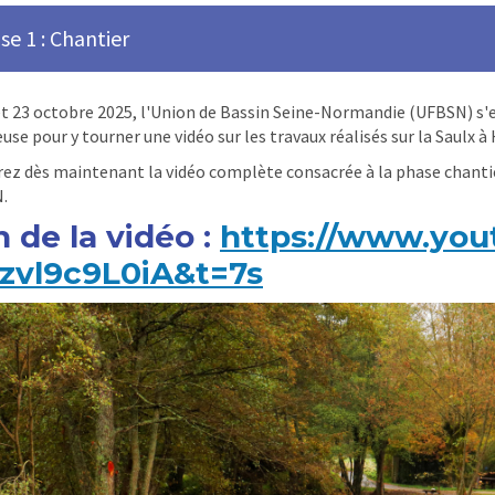
se 1 : Chantier
et 23 octobre 2025, l'Union de Bassin Seine-Normandie (UFBSN) s'es
euse pour y tourner une vidéo sur les travaux réalisés sur la Saulx à
ez dès maintenant la vidéo complète consacrée à la phase chantier
.
n de la vidéo :
https://www.yo
zvl9c9L0iA&t=7s