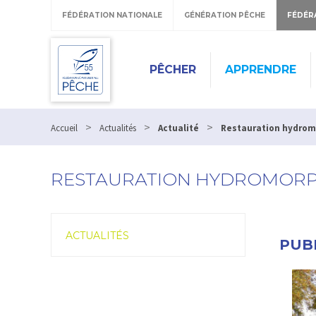
FÉDÉRATION NATIONALE
GÉNÉRATION PÊCHE
FÉDÉR
PÊCHER
APPRENDRE
>
>
>
Accueil
Actualités
Actualité
Restauration hydromo
RESTAURATION HYDROMORPH
ACTUALITÉS
PUBL