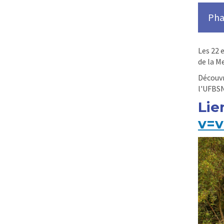
Pha
Les 22 
de la M
Découvr
l'UFBSN
Lie
v=v